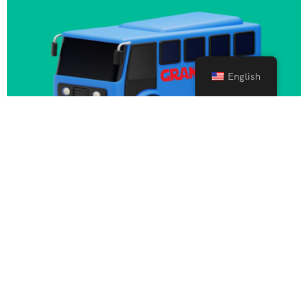
English
Zahvaljujemo na posjeti! Ako
želite saznati više, uvijek smo
tu za vas.