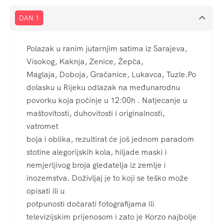
DAN 1
Polazak u ranim jutarnjim satima iz Sarajeva,
Visokog, Kaknja, Zenice, Žepča,
Maglaja, Doboja, Gračanice, Lukavca, Tuzle.Po
dolasku u Rijeku odlazak na međunarodnu
povorku koja počinje u 12:00h . Natjecanje u
maštovitosti, duhovitosti i originalnosti,
vatromet
boja i oblika, rezultirat će još jednom paradom
stotine alegorijskih kola, hiljade maski i
nemjerljivog broja gledatelja iz zemlje i
inozemstva. Doživljaj je to koji se teško može
opisati ili u
potpunosti dočarati fotografijama ili
televizijskim prijenosom i zato je Korzo najbolje