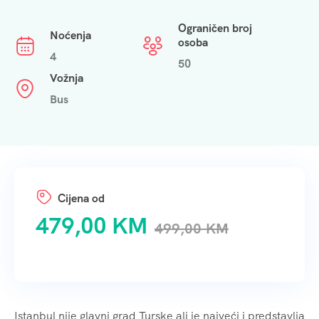
Ograničen broj
Noćenja
osoba
4
50
Vožnja
Bus
479,00
KM
499,00
KM
Istanbul nije glavni grad Turske ali je najveći i predstavlja