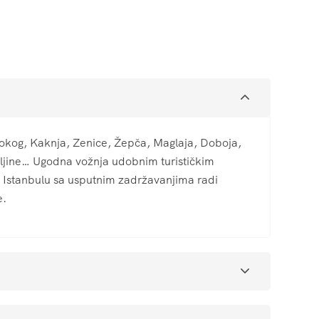
Visokog, Kaknja, Zenice, Žepča, Maglaja, Doboja,
eljine… Ugodna vožnja udobnim turističkim
a Istanbulu sa usputnim zadržavanjima radi
e.