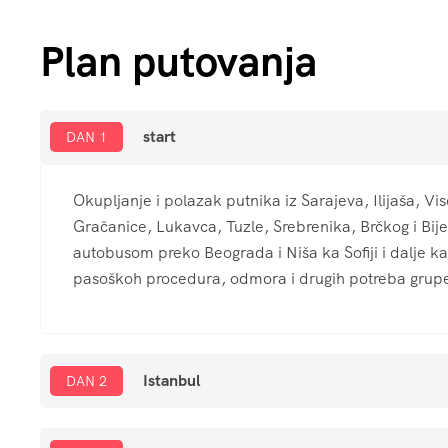
start
DAN 1
Okupljanje i polazak putnika iz Sarajeva, Ilijaša, 
Gračanice, Lukavca, Tuzle, Srebrenika, Brčkog i Bij
autobusom preko Beograda i Niša ka Sofiji i dalje k
pasoškoh procedura, odmora i drugih potreba grup
Istanbul
DAN 2