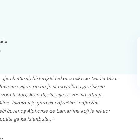
nja
s
a njen kulturni, historijski i ekonomski centar. Sa blizu
dova na svijetu po broju stanovnika u gradskom
vom historijskom dijelu, čija se većina zdanja,
tine. Istanbul je grad sa najvećim i najbržim
či čuvenog Alphonse de Lamartine koji je rekao:
utite ga ka Istanbulu..“
 .