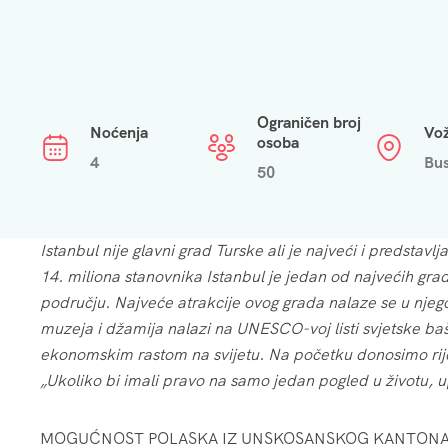
Ograničen broj
Noćenja
Vož
osoba
4
Bu
50
Istanbul nije glavni grad Turske ali je najveći i predstavlj
14. miliona stanovnika Istanbul je jedan od najvećih gra
području. Najveće atrakcije ovog grada nalaze se u njego
muzeja i džamija nalazi na UNESCO-voj listi svjetske baš
ekonomskim rastom na svijetu. Na početku donosimo rije
„Ukoliko bi imali pravo na samo jedan pogled u životu, up
MOGUĆNOST POLASKA IZ UNSKOSANSKOG KANTONA