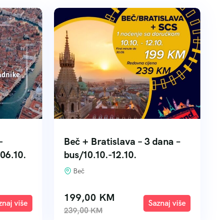
-
Beč + Bratislava – 3 dana –
06.10.
bus/10.10.-12.10.
Beč
199,00
KM
xplore
Explore
239,00
KM