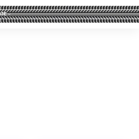
IJE
a