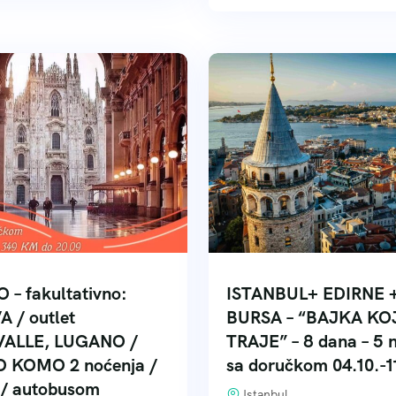
 – fakultativno:
ISTANBUL+ EDIRNE 
 / outlet
BURSA – “BAJKA KO
VALLE, LUGANO /
TRAJE” – 8 dana – 5 
 KOMO 2 noćenja /
sa doručkom 04.10.-11
 / autobusom
Istanbul