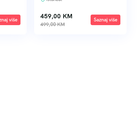
459,00
KM
xplore
Explore
499,00
KM