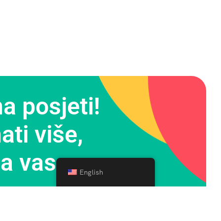
a posjeti!
ati više,
a vas.
English